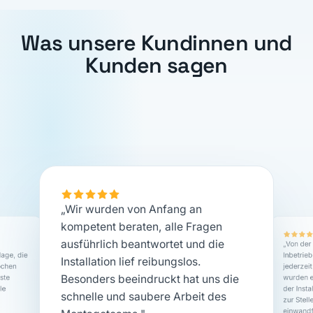
Was unsere Kundinnen und
Kunden sagen
„Wir wurden von Anfang an
kompetent beraten, alle Fragen
ausführlich beantwortet und die
„Von der
age, die
Inbetrie
Installation lief reibungslos.
ochen
jederzeit
Besonders beeindruckt hat uns die
ste
wurden e
le
der Insta
schnelle und saubere Arbeit des
zur Stell
einwandf