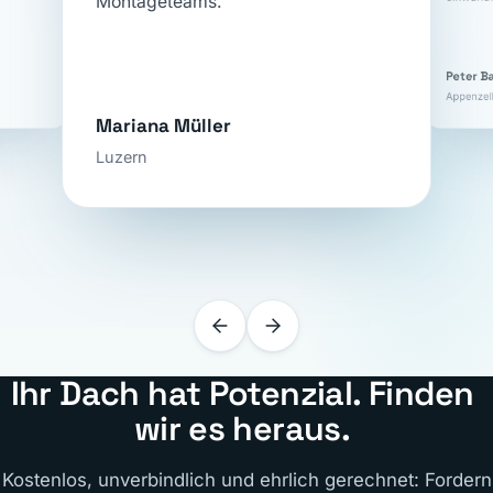
Montageteams."
Peter B
Appenzel
Mariana Müller
Luzern
Ihr Dach hat Potenzial. Finden
wir es heraus.
Kostenlos, unverbindlich und ehrlich gerechnet: Fordern