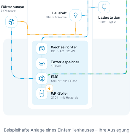
Wärmepumpe
9 kW aussen
Haushalt
Ladestation
Strom & Wärme
11 kW · Typ 2
Wechselrichter
DC → AC · 12 kW
Batteriespeicher
18 kWh
EMS
Steuert alle Flüsse
WP-Boiler
270 l · mit Heizstab
Beispielhafte Anlage eines Einfamilienhauses – Ihre Auslegung