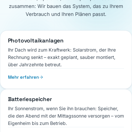
Matzingen
zusammen: Wir bauen das System, das zu Ihrem
Würenlos
Sommeri
Photovoltaik mit Speicher
Photovoltaik mit Speicher
Verbrauch und Ihren Plänen passt.
Photovoltaik mit Speicher
23.52 kWp · 14 kWh
13.72 kWp · 18 kWh
20.58 kWp · 28 kWh
Photovoltaikanlagen
Ihr Dach wird zum Kraftwerk: Solarstrom, der Ihre
Rechnung senkt – exakt geplant, sauber montiert,
über Jahrzehnte betreut.
Mehr erfahren
Batteriespeicher
Ihr Sonnenstrom, wenn Sie ihn brauchen: Speicher,
die den Abend mit der Mittagssonne versorgen – vom
Eigenheim bis zum Betrieb.