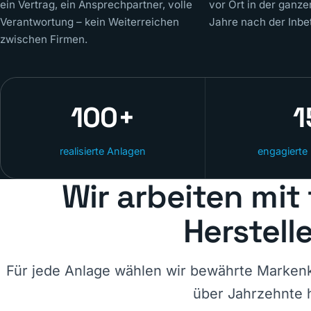
ein Vertrag, ein Ansprechpartner, volle
vor Ort in der ganz
Verantwortung – kein Weiterreichen
Jahre nach der Inbe
zwischen Firmen.
100+
1
realisierte Anlagen
engagierte
Wir arbeiten mit
Herstell
Für jede Anlage wählen wir bewährte Markenk
über Jahrzehnte h