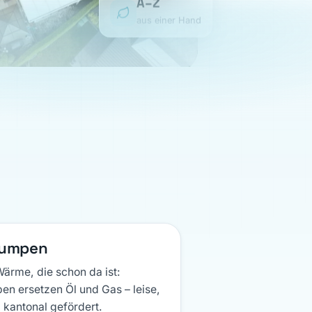
aus einer Hand
icher
peicher
icher
peicher
umpen
ärme, die schon da ist:
 ersetzen Öl und Gas – leise,
d kantonal gefördert.