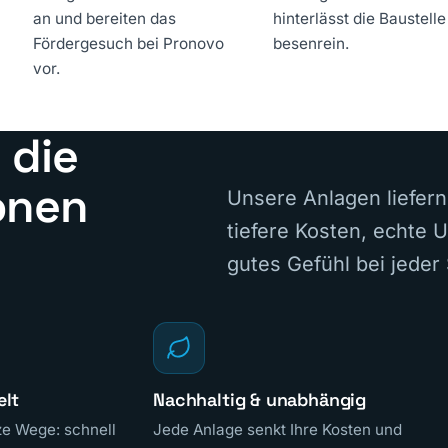
an und bereiten das
hinterlässt die Baustelle
Fördergesuch bei Pronovo
besenrein.
vor.
 die
onen
Unsere Anlagen liefer
tiefere Kosten, echte 
gutes Gefühl bei jede
elt
Nachhaltig & unabhängig
ze Wege: schnell
Jede Anlage senkt Ihre Kosten und