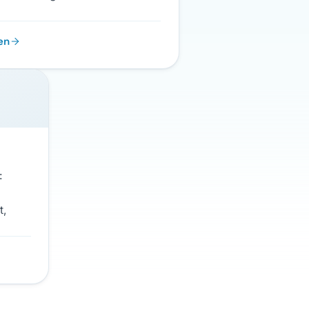
en
:
t,