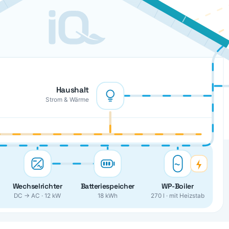
Haushalt
Strom & Wärme
Wechselrichter
Batteriespeicher
WP-Boiler
DC → AC · 12 kW
18 kWh
270 l · mit Heizstab