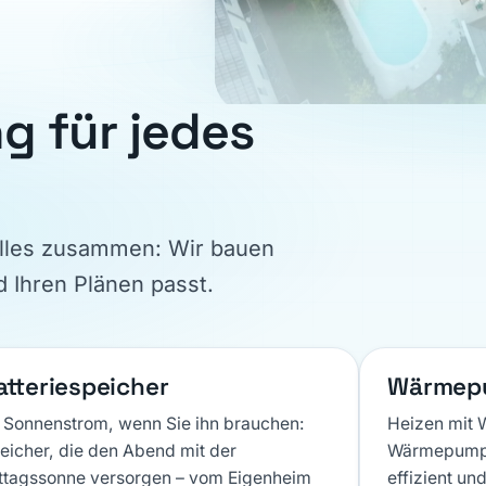
Matzingen
Würenlos
Sommeri
Photovoltaik mit Spe
Photovoltaik mit S
Photovoltaik mit Spe
g für jedes
23.52 kWp · 14 kWh
13.72 kWp · 18 kWh
20.58 kWp · 28 kWh
Untersiggenthal
e
Photovoltaik mit S
12.09 kWp · 14 kWh
alles zusammen: Wir bauen
 Ihren Plänen passt.
atteriespeicher
Wärmep
r Sonnenstrom, wenn Sie ihn brauchen:
Heizen mit W
eicher, die den Abend mit der
Wärmepumpen
ttagssonne versorgen – vom Eigenheim
effizient un