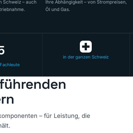
en Schweiz – auch
Ihre Abhängigkeit – von Strompreisen,
triebnahme.
Öl und Gas.
5
in der ganzen Schweiz
 Fachleute
 führenden
ern
omponenten – für Leistung, die
ält.